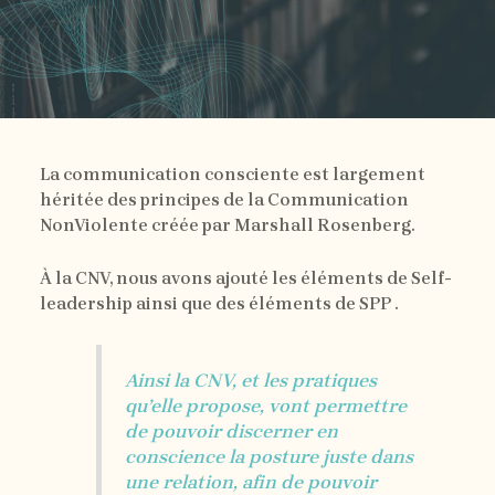
La communication consciente est largement
héritée des principes de la Communication
NonViolente créée par Marshall Rosenberg.
À la CNV, nous avons ajouté les éléments de
Self-
leadership
ainsi que des éléments de
SPP
.
Ainsi la CNV, et les pratiques
qu’elle propose, vont permettre
de pouvoir discerner en
conscience la posture juste dans
une relation, afin de pouvoir