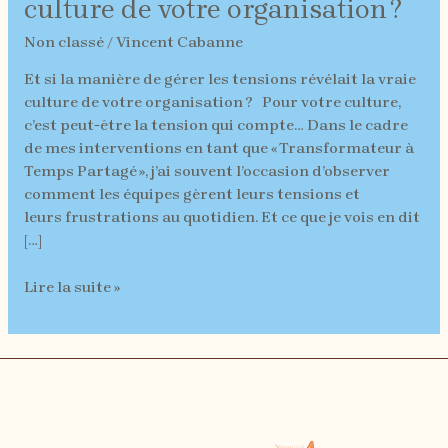
culture de votre organisation ?
manière
de
Non classé
/
Vincent Cabanne
gérer
les
Et si la manière de gérer les tensions révélait la vraie
tensions
culture de votre organisation ? Pour votre culture,
révélait
c’est peut-être la tension qui compte… Dans le cadre
la
de mes interventions en tant que « Transformateur à
vraie
Temps Partagé », j’ai souvent l’occasion d’observer
culture
comment les équipes gèrent leurs tensions et
de
leurs frustrations au quotidien. Et ce que je vois en dit
votre
[…]
organisation ?
Lire la suite »