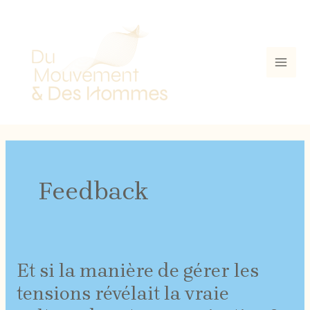
Aller
Mai
au
contenu
Men
Feedback
Et si la manière de gérer les
Et
si
tensions révélait la vraie
la