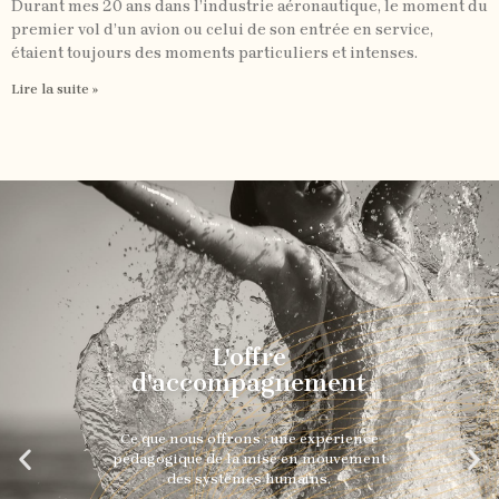
Durant mes 20 ans dans l’industrie aéronautique, le moment du
premier vol d’un avion ou celui de son entrée en service,
étaient toujours des moments particuliers et intenses.
Lire la suite »
Mettre en mouvement
mon organisation, mon
équipe
P
S
r
u