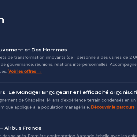
n
ouvement et Des Hommes
s de transformation innovants (de 1 personne à des usines de 2 0
de gouvernance, réunions, relations interpersonnelles. Accompagne
ues.
Voir les offres →
s "Le Manager Engageant et l'efficacité organisati
agnement de Shadeline, 14 ans d'expérience terrain condensés en u
mique appliqué à la population managériale.
Découvrir le parcours
— Airbus France
des salariés. Première confrontation à grande échelle avec les enjeu