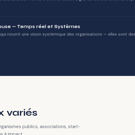
louse — Temps réel et Systèmes
qui nourrit une vision systémique des organisations — elles sont de
x variés
organismes publics, associations, start-
aux à impact.