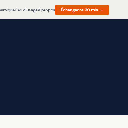
ynamique
Cas d'usage
À propos
Échangeons 30 min →